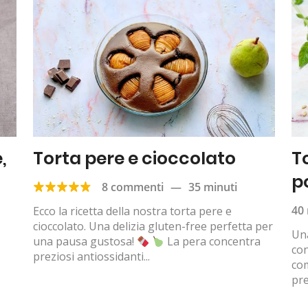
,
Torta pere e cioccolato
T
p
8 commenti
—
35 minuti
40 
Ecco la ricetta della nostra torta pere e
cioccolato. Una delizia gluten-free perfetta per
Una
una pausa gustosa!
La pera concentra
con
preziosi antiossidanti...
com
pre