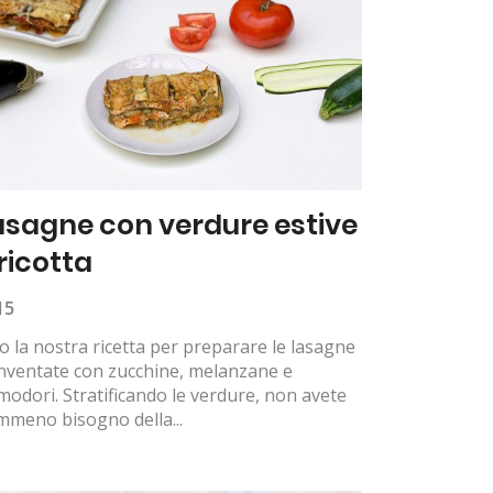
asagne con verdure estive
 ricotta
15
o la nostra ricetta per preparare le lasagne
nventate con zucchine, melanzane e
odori. Stratificando le verdure, non avete
mmeno bisogno della...