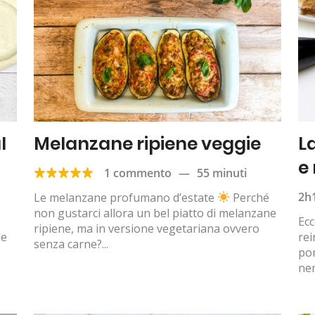
l
Melanzane ripiene veggie
L
e
1 commento
—
55 minuti
2h
Le melanzane profumano d’estate
Perché
non gustarci allora un bel piatto di melanzane
Ecc
ripiene, ma in versione vegetariana ovvero
le
rei
senza carne?...
pom
ne