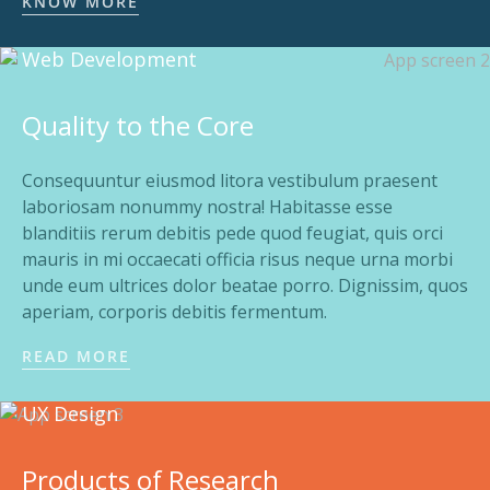
KNOW MORE
Web Development
Quality to the Core
Consequuntur eiusmod litora vestibulum praesent
laboriosam nonummy nostra! Habitasse esse
blanditiis rerum debitis pede quod feugiat, quis orci
mauris in mi occaecati officia risus neque urna morbi
unde eum ultrices dolor beatae porro. Dignissim, quos
aperiam, corporis debitis fermentum.
READ MORE
UX Design
Products of Research