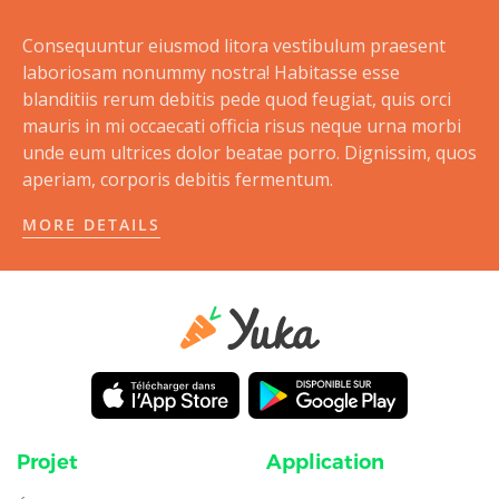
Consequuntur eiusmod litora vestibulum praesent
laboriosam nonummy nostra! Habitasse esse
blanditiis rerum debitis pede quod feugiat, quis orci
mauris in mi occaecati officia risus neque urna morbi
unde eum ultrices dolor beatae porro. Dignissim, quos
aperiam, corporis debitis fermentum.
MORE DETAILS
Projet
Application