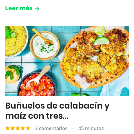
Leer más
Buñuelos de calabacín y
maíz con tres
acompañamientos
3 comentarios
—
45 minutos