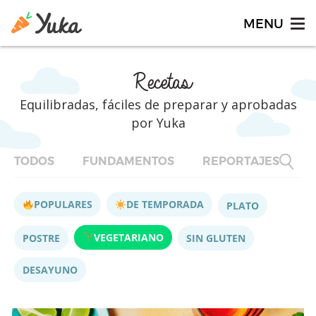
Recetas
Equilibradas, fáciles de preparar y aprobadas
por Yuka
TODOS
FUNDAMENTOS
REPORTAJES
F
POPULARES
DE TEMPORADA
PLATO
VEGETARIANO
POSTRE
SIN GLUTEN
DESAYUNO