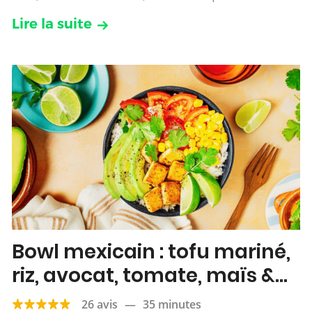
Lire la suite
Bowl mexicain : tofu mariné,
riz, avocat, tomate, maïs &
citron vert
26 avis
—
35 minutes