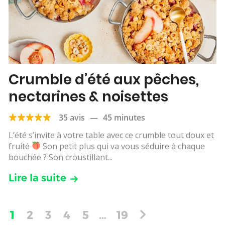
Crumble d’été aux pêches,
nectarines & noisettes
35 avis
—
45 minutes
L’été s’invite à votre table avec ce crumble tout doux et
fruité
Son petit plus qui va vous séduire à chaque
bouchée ? Son croustillant...
Lire la suite
1
2
3
4
5
…
19