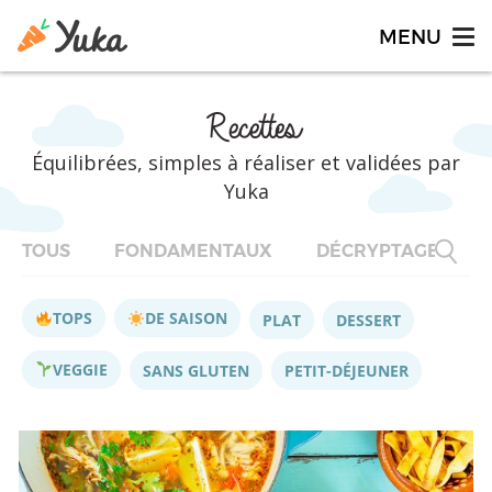
Recettes
Équilibrées, simples à réaliser et validées par
Yuka
TOUS
FONDAMENTAUX
DÉCRYPTAGES
TOPS
DE SAISON
PLAT
DESSERT
VEGGIE
SANS GLUTEN
PETIT-DÉJEUNER