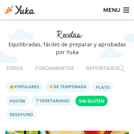
Recetas
Equilibradas, fáciles de preparar y aprobadas
por Yuka
TODOS
FUNDAMENTOS
REPORTAJES
F
POPULARES
DE TEMPORADA
PLATO
VEGETARIANO
POSTRE
SIN GLUTEN
DESAYUNO