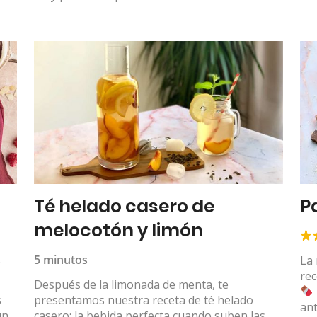
Té helado casero de
P
melocotón y limón
s
5 minutos
La
rec
Después de la limonada de menta, te
s
presentamos nuestra receta de té helado
ant
un
casero: la bebida perfecta cuando suben las