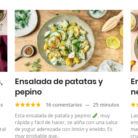
,
Ensalada de patatas y
E
pepino
n
os
16 comentarios
—
25 minutos
Esta ensalada de patata y pepino
, muy
Las
s
rápida y fácil de hacer, se aliña con una salsa
en
ral
de yogur aderezada con limón y eneldo. Es
mar
muy probable que...
cru