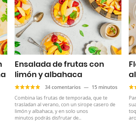
n
Ensalada de frutas con
F
ma
limón y albahaca
a
s
34 comentarios
—
15 minutos
Combina las frutas de temporada, que te
Pa
trasladan al verano, con un sirope casero de
sua
limón y albahaca, y en solo unos
toq
minutos podrás disfrutar de...
aro