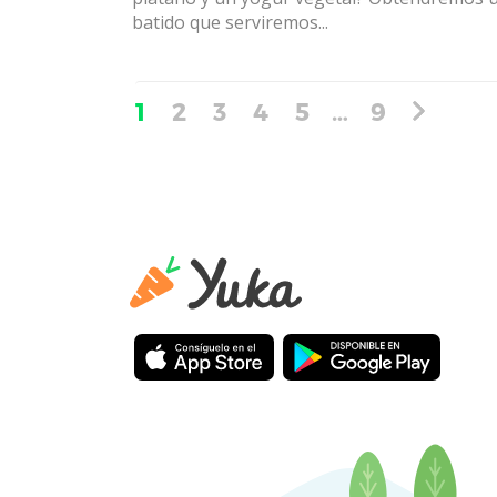
batido que serviremos...
1
2
3
4
5
…
9