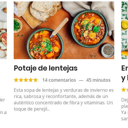
Potaje de lentejas
E
y
14 comentarios
—
45 minutos
s
Esta sopa de lentejas y verduras de invierno es
rica, sabrosa y reconfortante, además de un
der
Dej
auténtico concentrado de fibra y vitaminas. Un
pla
toque de perejil...
an a
Ya
san