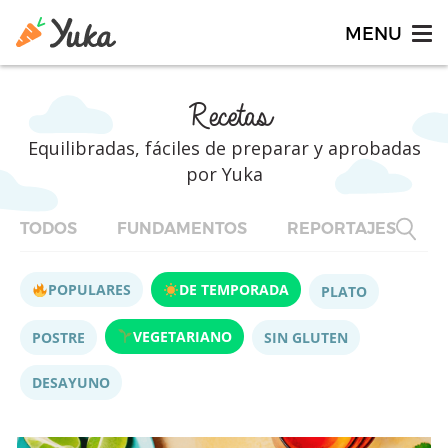
Recetas
Equilibradas, fáciles de preparar y aprobadas
por Yuka
TODOS
FUNDAMENTOS
REPORTAJES
F
POPULARES
DE TEMPORADA
PLATO
VEGETARIANO
POSTRE
SIN GLUTEN
DESAYUNO