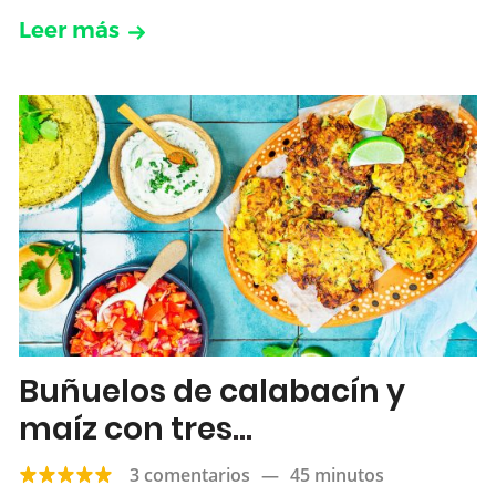
Leer más
Buñuelos de calabacín y
maíz con tres
acompañamientos
3 comentarios
—
45 minutos