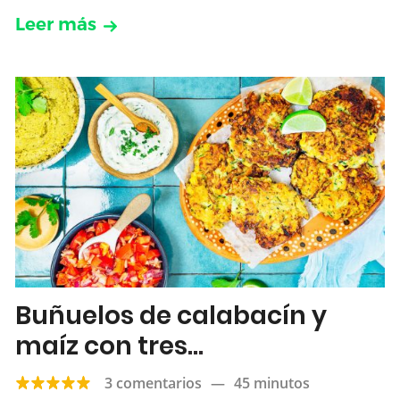
Leer más
Buñuelos de calabacín y
maíz con tres
acompañamientos
3 comentarios
—
45 minutos