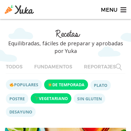
Recetas
Equilibradas, fáciles de preparar y aprobadas
por Yuka
TODOS
FUNDAMENTOS
REPORTAJES
F
POPULARES
DE TEMPORADA
PLATO
VEGETARIANO
POSTRE
SIN GLUTEN
DESAYUNO