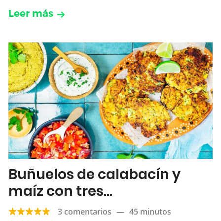
Leer más
Buñuelos de calabacín y
maíz con tres
acompañamientos
3 comentarios
—
45 minutos