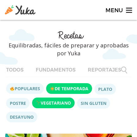
Recetas
Equilibradas, fáciles de preparar y aprobadas
por Yuka
TODOS
FUNDAMENTOS
REPORTAJES
F
POPULARES
DE TEMPORADA
PLATO
VEGETARIANO
POSTRE
SIN GLUTEN
DESAYUNO