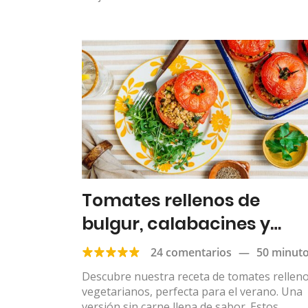
Tomates rellenos de
bulgur, calabacines y
garbanzos
24 comentarios
—
50 minut
Descubre nuestra receta de tomates rellen
vegetarianos, perfecta para el verano. Una
versión sin carne llena de sabor. Estos