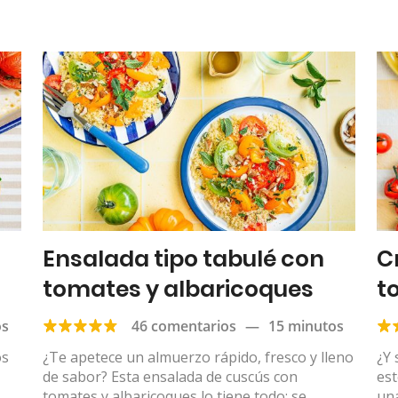
Ensalada tipo tabulé con
C
tomates y albaricoques
t
os
46 comentarios
—
15 minutos
os
¿Te apetece un almuerzo rápido, fresco y lleno
¿Y 
de sabor? Esta ensalada de cuscús con
est
tomates y albaricoques lo tiene todo: se
un