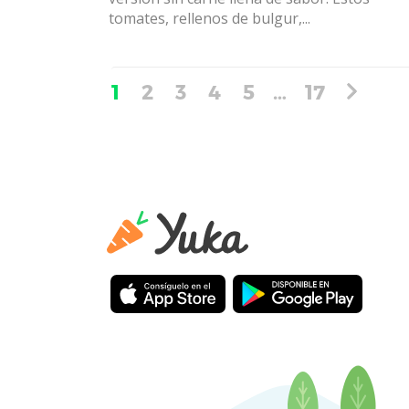
tomates, rellenos de bulgur,...
1
2
3
4
5
…
17