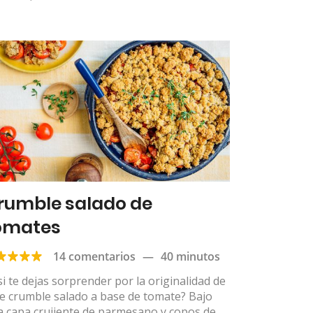
rumble salado de
omates
14 comentarios
—
40 minutos
si te dejas sorprender por la originalidad de
e crumble salado a base de tomate? Bajo
a capa crujiente de parmesano y copos de