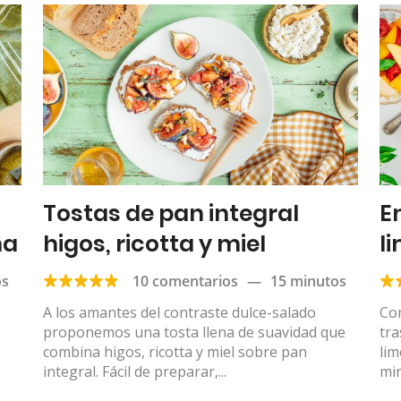
Tostas de pan integral
E
ha
higos, ricotta y miel
l
os
10 comentarios
—
15 minutos
A los amantes del contraste dulce-salado
Com
proponemos una tosta llena de suavidad que
tra
combina higos, ricotta y miel sobre pan
lim
integral. Fácil de preparar,...
min