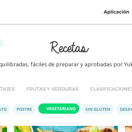
Aplicación
Recetas
quilibradas, fáciles de preparar y aprobadas por Yu
TAJES
FRUTAS Y VERDURAS
CLASIFICACIONE
VEGETARIANO
ATO
POSTRE
SIN GLUTEN
DESA