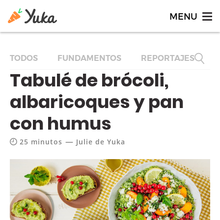
TODOS
FUNDAMENTOS
REPORTAJES
F
Tabulé de brócoli,
albaricoques y pan
con humus
—
25 minutos
Julie de Yuka