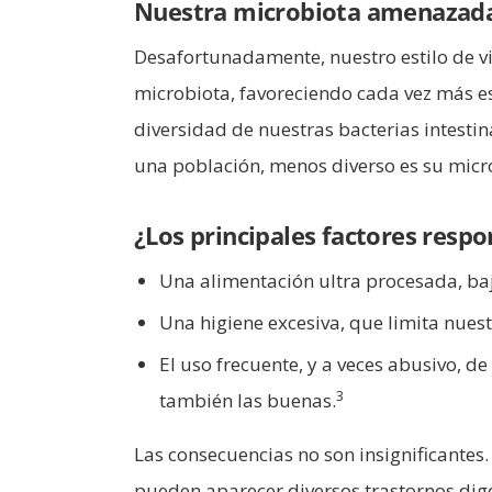
Nuestra microbiota amenazada 
Desafortunadamente, nuestro estilo de v
microbiota, favoreciendo cada vez más est
diversidad de nuestras bacterias intesti
una población, menos diverso es su micr
¿Los principales factores resp
Una alimentación ultra procesada, baja
Una higiene excesiva, que limita nues
El uso frecuente, y a veces abusivo, de
3
también las buenas.
Las consecuencias no son insignificante
pueden aparecer diversos trastornos dige