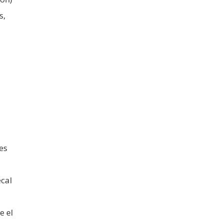
s,
es
ecal
e el