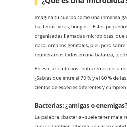
¿Qué es una microbiota
Imagina tu cuerpo como una inmensa gal
bacterias, virus, hongos… Estos pequeño
organizadas llamadas microbiotas, que se
boca, órganos genitales, piel, pero sobre 
reuniéramos todos en una balanza, ¡podr
En este artículo nos centraremos en la mi
¿Sabías que entre el 70 % y el 80 % de las
cientos de especies diferentes y cumplen
Bacterias: ¿amigas o enemigas
La palabra «bacteria» suele tener mala r
cuerpo también alberga una gran cantida