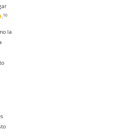
gar
10
.
mo la
a
to
a
es
sto