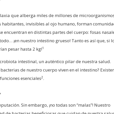
?
axia que alberga miles de millones de microorganismos
s habitantes, invisibles al ojo humano, forman comunid
 encuentran en distintas partes del cuerpo: fosas nasale
todo… ¡en nuestro intestino grueso! Tanto es así que, si l
1
ían pesar hasta 2 kg!
crobiota intestinal, un auténtico pilar de nuestra salud.
 bacterias de nuestro cuerpo viven en el intestino? Existe
2
 funciones esenciales
.
?
eputación. Sin embargo, ¡no todas son “malas”! Nuestro
d de bacterias beneficiosas que cuidan de nuestra salu