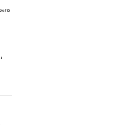
 sans
au
é