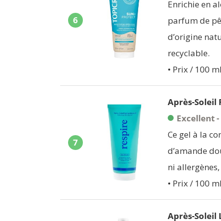
Enrichie en al
6
parfum de pêc
d’origine nat
recyclable.
• Prix / 100 ml
Après-Soleil 
Excellent -
Ce gel à la co
7
d’amande douc
ni allergènes,
• Prix / 100 ml
Après-Soleil