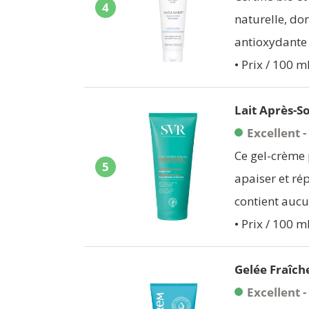
4
naturelle, don
antioxydante 
• Prix / 100 m
Lait Après-So
Excellent -
Ce gel-crème 
5
apaiser et répa
contient aucu
• Prix / 100 ml
Gelée Fraîch
Excellent -