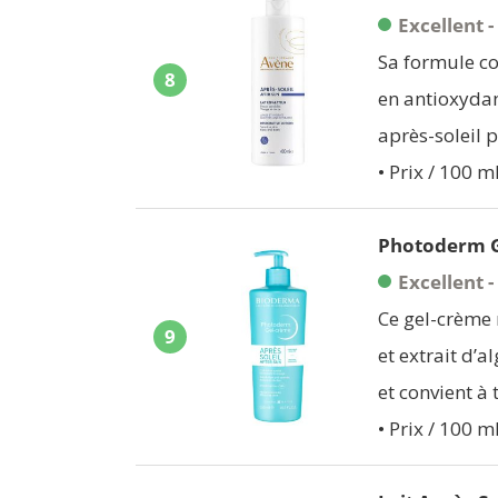
Excellent -
Sa formule co
8
en antioxydan
après-soleil p
• Prix / 100 ml
Photoderm G
Excellent -
Ce gel-crème 
9
et extrait d’
et convient à
• Prix / 100 ml