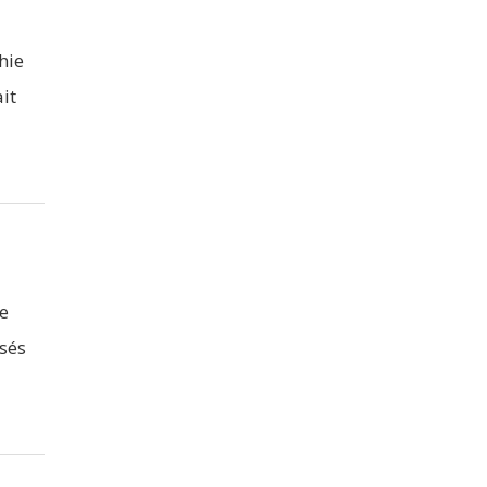
hie
it
e
rsés