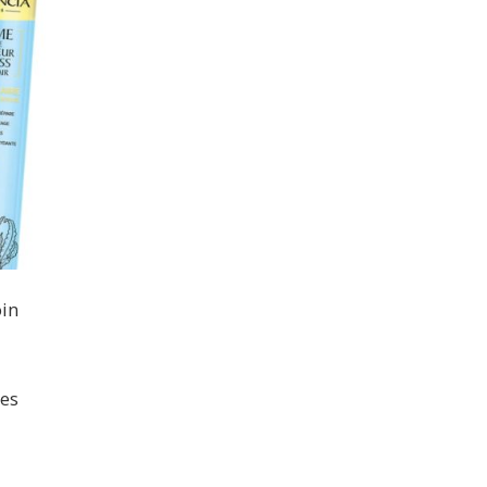
oin
les