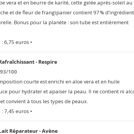
oe vera et en beurre de karité, cette gelée après-soleil au
he et de fleur de frangipanier contient 97 % d’ingrédien
urelle. Bonus pour la planète : son tube est entièrement
 : 6,75 euros •
Rafraîchissant - Respire
 93/100
mposition courte est enrichi en aloe vera et en huile
e pour hydrater et apaiser la peau. Il ne contient ni alc
 et convient à tous les types de peaux.
 : 7,45 euros •
 Lait Réparateur - Avène