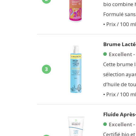
bio combine h
Formulé sans 
• Prix / 100 ml
Brume Lactée
Excellent 
Cette brume l
3
sélection ayan
d’huile de tou
• Prix / 100 ml
Fluide Après-
Excellent 
Certifié bio e