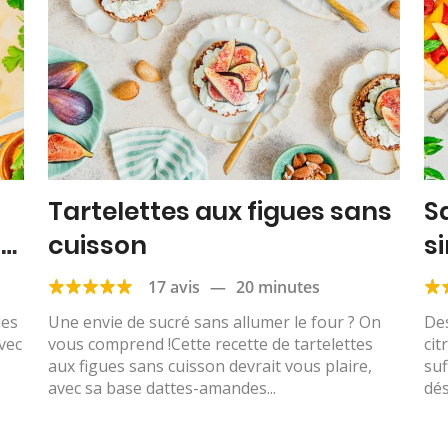
Tartelettes aux figues sans
S
e,
cuisson
si
17 avis
—
20 minutes
les
Une envie de sucré sans allumer le four ? On
Des
avec
vous comprend !Cette recette de tartelettes
cit
aux figues sans cuisson devrait vous plaire,
suf
avec sa base dattes-amandes...
dés