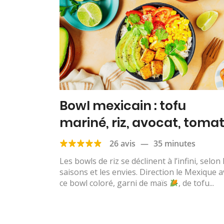
Bowl mexicain : tofu
mariné, riz, avocat, tomat
maïs & citron vert
26 avis
—
35 minutes
Les bowls de riz se déclinent à l’infini, selon 
saisons et les envies. Direction le Mexique 
ce bowl coloré, garni de maïs
, de tofu...