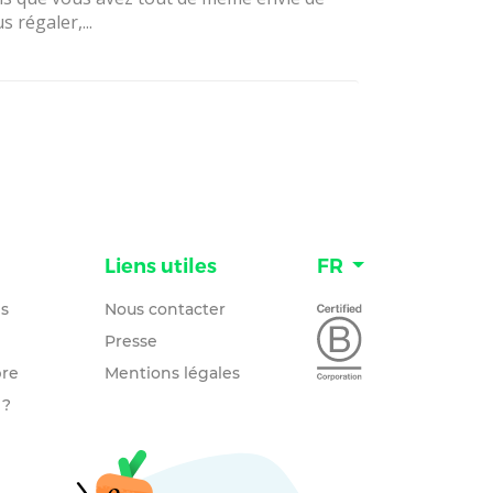
s régaler,...
n
Liens utiles
FR
és
Nous contacter
Presse
re
Mentions légales
 ?