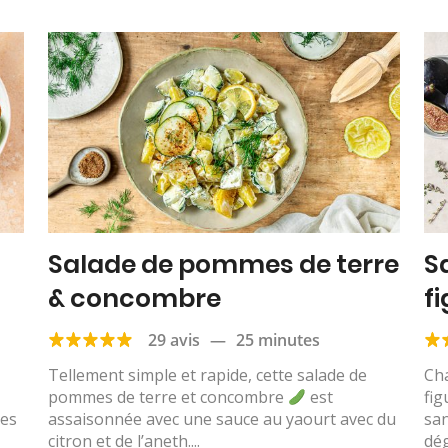
Salade de pommes de terre
S
& concombre
f
29 avis
—
25 minutes
Tellement simple et rapide, cette salade de
Cha
pommes de terre et concombre
est
fig
des
assaisonnée avec une sauce au yaourt avec du
sa
citron et de l’aneth....
dég