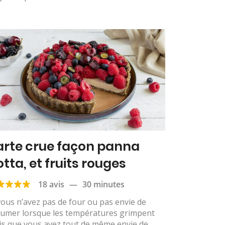
arte crue façon panna
otta, et fruits rouges
18 avis
—
30 minutes
vous n’avez pas de four ou pas envie de
llumer lorsque les températures grimpent
is que vous avez tout de même envie de