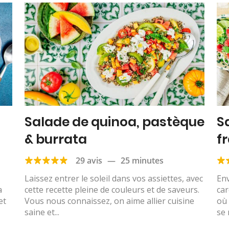
Salade de quinoa, pastèque
S
& burrata
f
de
29 avis
—
25 minutes
Laissez entrer le soleil dans vos assiettes, avec
Env
a
cette recette pleine de couleurs et de saveurs.
car
et
Vous nous connaissez, on aime allier cuisine
où 
saine et...
se 