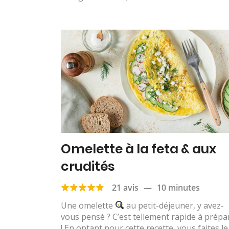
Omelette à la feta & aux
crudités
21 avis
—
10 minutes
Une omelette
au petit-déjeuner, y avez-
vous pensé ? C’est tellement rapide à prépa
! En optant pour cette recette, vous faites le