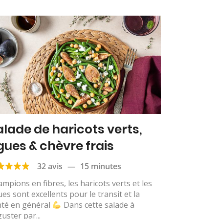
alade de haricots verts,
igues & chèvre frais
32 avis
—
15 minutes
mpions en fibres, les haricots verts et les
ues sont excellents pour le transit et la
nté en général
Dans cette salade à
uster par...