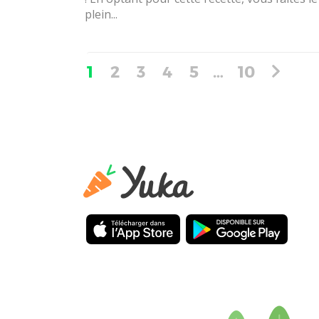
plein...
1
2
3
4
5
…
10