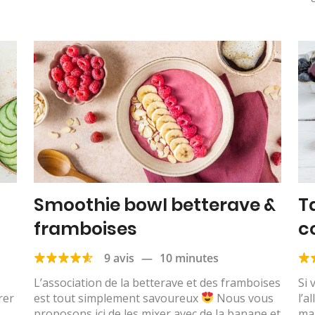
Smoothie bowl betterave &
T
framboises
c
9 avis
—
10 minutes
L’association de la betterave et des framboises
Si 
rer
est tout simplement savoureux
Nous vous
l’a
proposons ici de les mixer avec de la banane et
ma