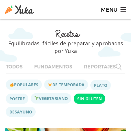
Recetas
Equilibradas, fáciles de preparar y aprobadas
por Yuka
TODOS
FUNDAMENTOS
REPORTAJES
F
POPULARES
DE TEMPORADA
PLATO
VEGETARIANO
POSTRE
SIN GLUTEN
DESAYUNO