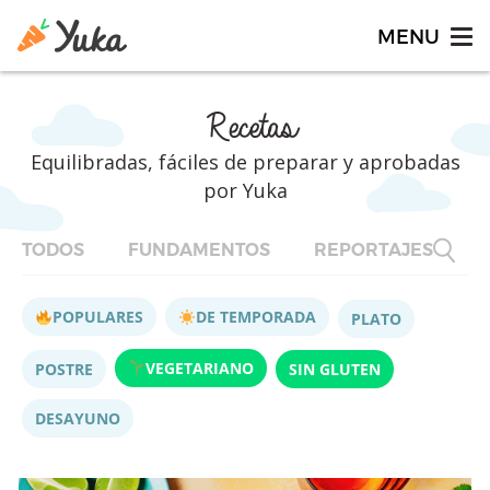
Recetas
Equilibradas, fáciles de preparar y aprobadas
por Yuka
TODOS
FUNDAMENTOS
REPORTAJES
F
POPULARES
DE TEMPORADA
PLATO
VEGETARIANO
POSTRE
SIN GLUTEN
DESAYUNO