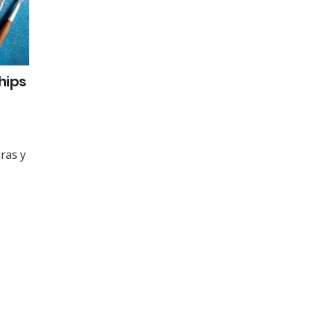
hips
uras y