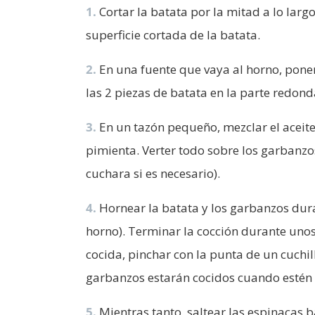
1.
Cortar la batata por la mitad a lo larg
superficie cortada de la batata.
2.
En una fuente que vaya al horno, poner
las 2 piezas de batata en la parte redond
3.
En un tazón pequeño, mezclar el aceite 
pimienta. Verter todo sobre los garbanzos
cuchara si es necesario).
4.
Hornear la batata y los garbanzos du
horno). Terminar la cocción durante unos
cocida, pinchar con la punta de un cuchi
garbanzos estarán cocidos cuando estén 
5.
Mientras tanto, saltear las espinacas 