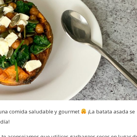
a una comida saludable y gourmet
¡La batata asada se
día!
e aconsejamos que utilices garbanzos secos en lugar d