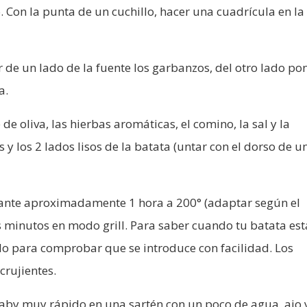
o. Con la punta de un cuchillo, hacer una cuadrícula en la
 de un lado de la fuente los garbanzos, del otro lado po
a.
de oliva, las hierbas aromáticas, el comino, la sal y la
 y los 2 lados lisos de la batata (untar con el dorso de u
rante aproximadamente 1 hora a 200° (adaptar según el
 minutos en modo grill. Para saber cuando tu batata est
llo para comprobar que se introduce con facilidad. Los
crujientes.
baby muy rápido en una sartén con un poco de agua, ajo y