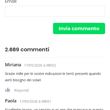
Email
2.689
commenti
Miriana
17/05/2026
à
08h52
Grazie mille per le vostre indicazioni le terrò presenti quando
avrò bisogno dei solari
Rispondi
Paola
17/05/2026
à
08h01
Eccellente lavoro, un servizio e un app che mancava in questo