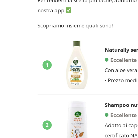
Per renderti la scelta più facile, abbiam
nostra app
Scopriamo insieme quali sono!
Naturally se
Eccellente
1
Con aloe vera 
• Prezzo medi
Shampoo nutr
Eccellente
2
Adatto ai cape
certificato N