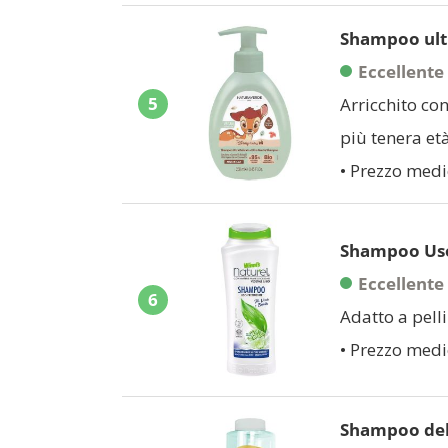
Shampoo ultr
Eccellente
5
Arricchito con
più tenera età
• Prezzo medi
Shampoo Uso
Eccellente
6
Adatto a pelli
• Prezzo medi
Shampoo deli