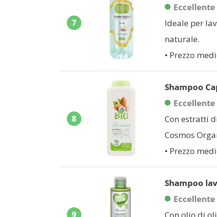
Eccellente
7
Ideale per lav
naturale.
• Prezzo medi
Shampoo Cape
Eccellente
8
Con estratti d
Cosmos Organ
• Prezzo medi
Shampoo lava
Eccellente
9
Con olio di ol