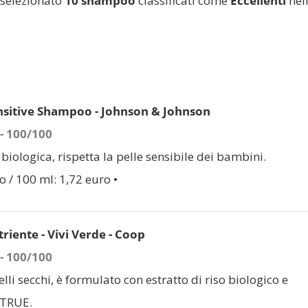
o selezionato
10 shampoo
classificati come
Eccellenti
nel
nsitive Shampoo - Johnson & Johnson
 - 100/100
biologica, rispetta la pelle sensibile dei bambini.
o / 100 ml: 1,72 euro •
iente - Vivi Verde - Coop
 - 100/100
lli secchi, è formulato con estratto di riso biologico e
ATRUE.