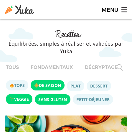
Recettes
Équilibrées, simples à réaliser et validées par
Yuka
TOUS
FONDAMENTAUX
DÉCRYPTAGES
TOPS
DE SAISON
PLAT
DESSERT
VEGGIE
SANS GLUTEN
PETIT-DÉJEUNER