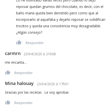
Lo he intentado varias veces pero cuando lo dejo
reposar quedan grumos del chocolate, es decir, con el
baño maría queda bien derretido pero como que al
incorporarlo al aquafaba y dejarlo reposar se solidifican
trocitos y queda una consistencia muy desagradable.
¿Algún consejo?
Responder
carmrn
23/04/2020
à
21h08
me encanta…
Responder
Mina halouay
23/04/2020
à
17h01
Gracias por las recetas . Le voy aprobar.
Responder