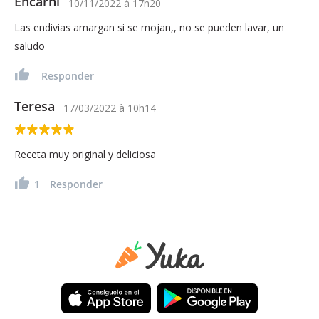
Encarni
10/11/2022
à
17h20
Las endivias amargan si se mojan,, no se pueden lavar, un
saludo
Responder
Teresa
17/03/2022
à
10h14
Receta muy original y deliciosa
1
Responder