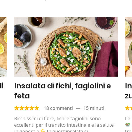
li
Insalata di fichi, fagiolini e
I
feta
z
18 commenti
—
15 minuti
Ricchissimi di fibre, fichi e fagiolini sono
Le 
eccellenti per il transito intestinale e la salute
in generale
In quest’insalata si
fre