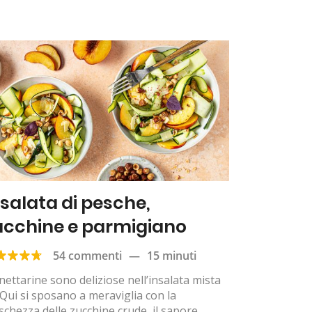
nsalata di pesche,
ucchine e parmigiano
54 commenti
—
15 minuti
nettarine sono deliziose nell’insalata mista
Qui si sposano a meraviglia con la
schezza delle zucchine crude, il sapore