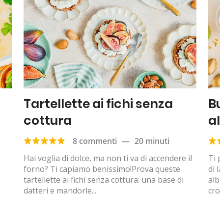
Tartellette ai fichi senza
B
cottura
a
8 commenti
—
20 minuti
Hai voglia di dolce, ma non ti va di accendere il
Ti 
forno? Ti capiamo benissimo!Prova queste
di 
tartellette ai fichi senza cottura: una base di
alb
datteri e mandorle...
cro