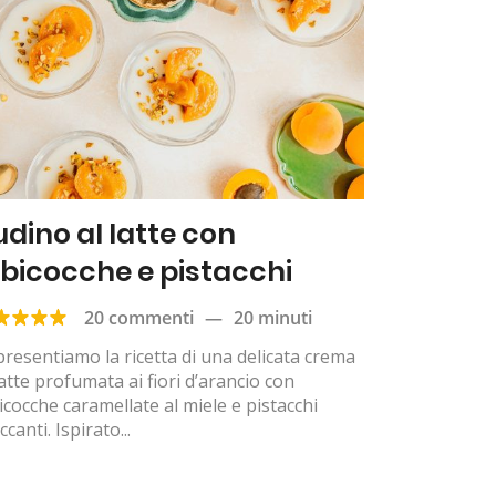
udino al latte con
lbicocche e pistacchi
20 commenti
—
20 minuti
presentiamo la ricetta di una delicata crema
latte profumata ai fiori d’arancio con
icocche caramellate al miele e pistacchi
ccanti. Ispirato...