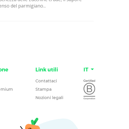
enso del parmigiano...
one
Link utili
IT
Contattaci
remium
Stampa
Nozioni legali