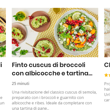
i
Finto cuscus di broccoli
C
con albicocche e tartina
all’hummus
25 minuti
Pro
hai
Una rivisitazione del classico cuscus di semola,
Un’
ne
preparato con i broccoli e guarnito con
car
 un
albicocche e ribes. Ideale da completare con
una tartina di pane...