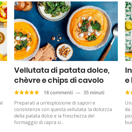
Vellutata di patata dolce,
I
chèvre e chips di cavolo
e
18 commenti
—
35 minuti
al
Preparati a un’esplosione di sapori e
Una
consistenze con questa vellutata: la dolcezza
da 
della patata dolce e la freschezza del
pic
formaggio di capra si...
bur