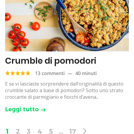
Crumble di pomodori
13 commenti
—
40 minuti
E se vi lasciaste sorprendere dall’originalità di questo
crumble salato a base di pomodori? Sotto uno strato
croccante di parmigiano e fiocchi d’avena...
Leggi tutto
1
2
3
4
5
…
17