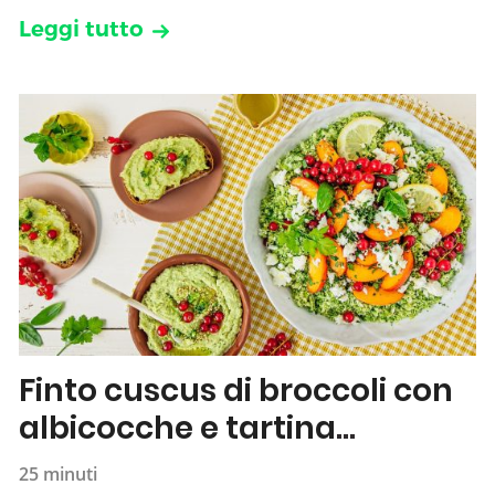
Leggi tutto
Finto cuscus di broccoli con
albicocche e tartina
all’hummus
25 minuti