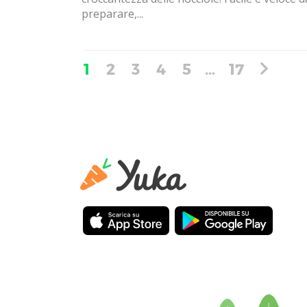
preparare,...
1
2
3
4
5
…
17