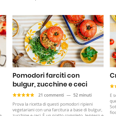
Pomodori farciti con
C
bulgur, zucchine e ceci
21 commenti
—
52 minuti
E s
que
Prova la ricetta di questi pomodori ripieni
Sot
vegetariani con una farcitura a base di bulgur,
fio
a
zucchine e ceci. È un piatto completo, leggero e