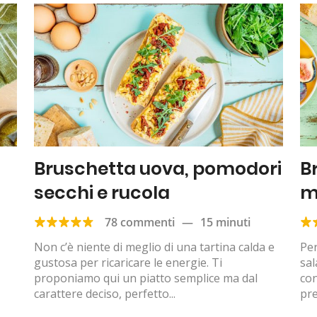
Bruschetta uova, pomodori
B
secchi e rucola
m
78 commenti
—
15 minuti
Non c’è niente di meglio di una tartina calda e
Per
gustosa per ricaricare le energie. Ti
sal
proponiamo qui un piatto semplice ma dal
con
carattere deciso, perfetto...
pre