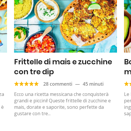
Frittelle di mais e zucchine
B
con tre dip
m
28 commenti
—
45 minuti
za
Ecco una ricetta messicana che conquisterà
Le 
grandi e piccini! Queste frittelle di zucchine e
per
 è
mais, dorate e saporite, sono perfette da
ing
gustare con tre...
sap