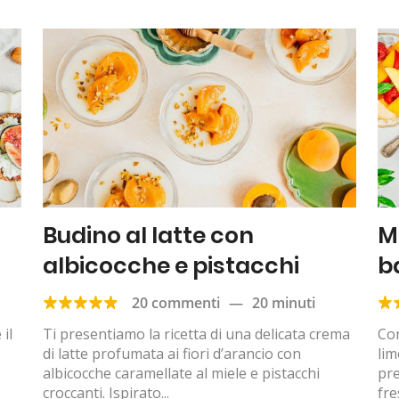
Budino al latte con
M
albicocche e pistacchi
b
20 commenti
—
20 minuti
il
Ti presentiamo la ricetta di una delicata crema
Con
di latte profumata ai fiori d’arancio con
lim
albicocche caramellate al miele e pistacchi
pr
croccanti. Ispirato...
fre