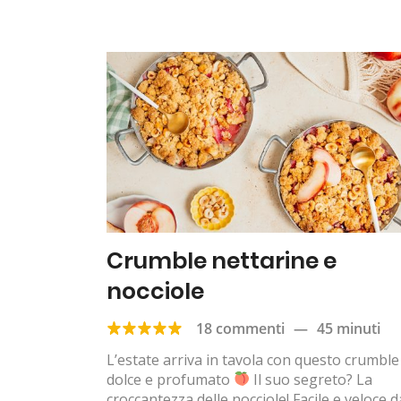
Crumble nettarine e
nocciole
18 commenti
—
45 minuti
L’estate arriva in tavola con questo crumble
dolce e profumato
Il suo segreto? La
croccantezza delle nocciole! Facile e veloce d