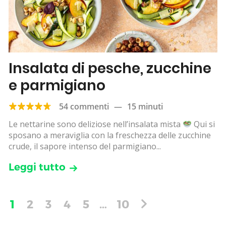
Insalata di pesche, zucchine
e parmigiano
54 commenti
—
15 minuti
Le nettarine sono deliziose nell’insalata mista
Qui si
sposano a meraviglia con la freschezza delle zucchine
crude, il sapore intenso del parmigiano...
Leggi tutto
1
2
3
4
5
…
10