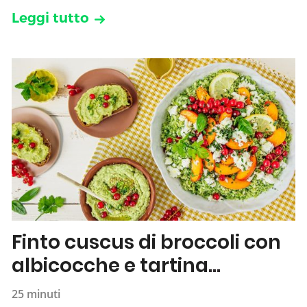
Leggi tutto
Finto cuscus di broccoli con
albicocche e tartina
all’hummus
25 minuti