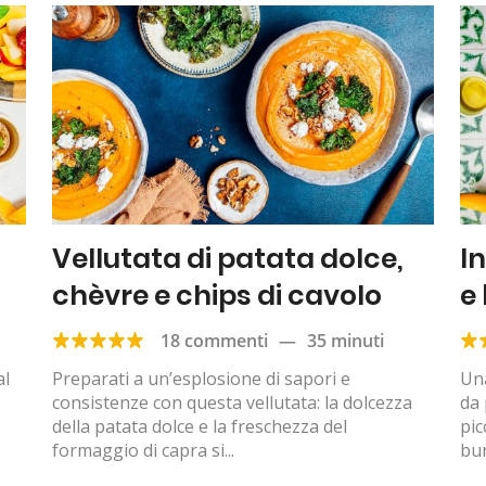
Vellutata di patata dolce,
I
chèvre e chips di cavolo
e
18 commenti
—
35 minuti
al
Preparati a un’esplosione di sapori e
Una
consistenze con questa vellutata: la dolcezza
da 
della patata dolce e la freschezza del
pic
formaggio di capra si...
bur