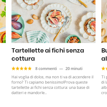
Tartellette ai fichi senza
B
cottura
a
8 commenti
—
20 minuti
Hai voglia di dolce, ma non ti va di accendere il
Ti 
forno? Ti capiamo benissimo!Prova queste
di 
tartellette ai fichi senza cottura: una base di
alb
datteri e mandorle...
cro