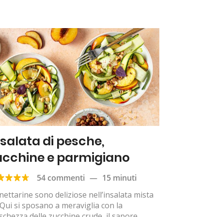
nsalata di pesche,
ucchine e parmigiano
54 commenti
—
15 minuti
nettarine sono deliziose nell’insalata mista
Qui si sposano a meraviglia con la
schezza delle zucchine crude, il sapore