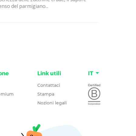
enso del parmigiano...
one
Link utili
IT
Contattaci
remium
Stampa
Nozioni legali