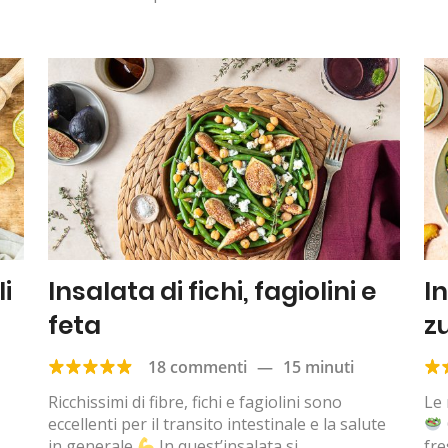
li
Insalata di fichi, fagiolini e
I
feta
z
18 commenti
—
15 minuti
Ricchissimi di fibre, fichi e fagiolini sono
Le 
eccellenti per il transito intestinale e la salute
in generale
In quest’insalata si
fre