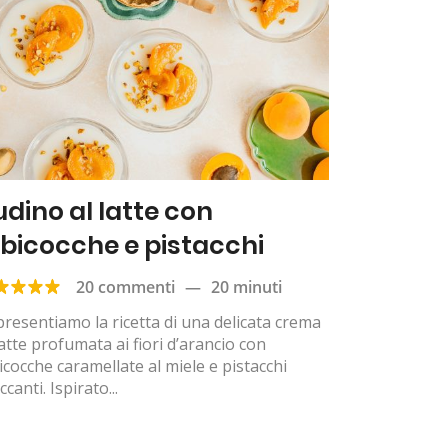
udino al latte con
lbicocche e pistacchi
20 commenti
—
20 minuti
presentiamo la ricetta di una delicata crema
latte profumata ai fiori d’arancio con
icocche caramellate al miele e pistacchi
ccanti. Ispirato...