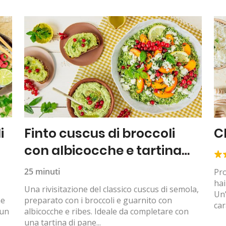
i
Finto cuscus di broccoli
C
con albicocche e tartina
all’hummus
25 minuti
Pro
hai
Una rivisitazione del classico cuscus di semola,
Un’
ne
preparato con i broccoli e guarnito con
car
 un
albicocche e ribes. Ideale da completare con
una tartina di pane...