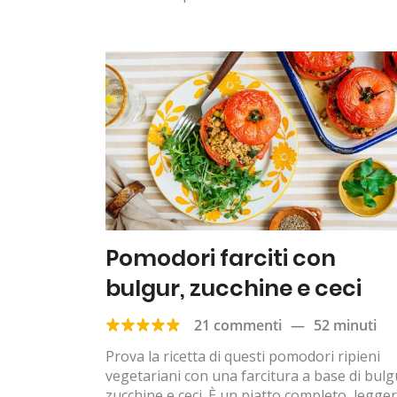
Pomodori farciti con
bulgur, zucchine e ceci
21 commenti
—
52 minuti
Prova la ricetta di questi pomodori ripieni
vegetariani con una farcitura a base di bulg
zucchine e ceci. È un piatto completo, legge