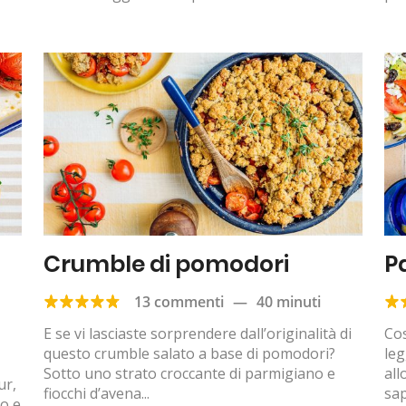
Crumble di pomodori
P
13 commenti
—
40 minuti
E se vi lasciaste sorprendere dall’originalità di
Cos
questo crumble salato a base di pomodori?
leg
Sotto uno strato croccante di parmigiano e
all
ur,
fiocchi d’avena...
sap
ro e