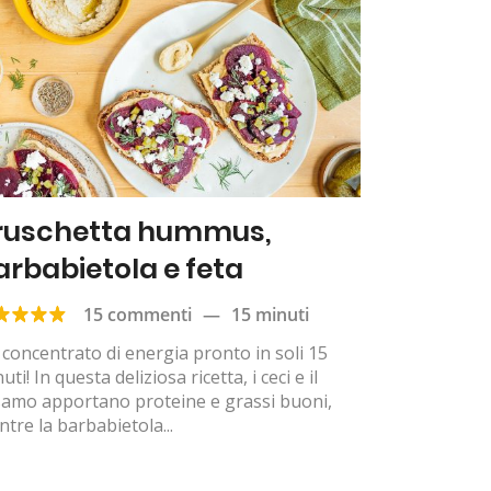
ruschetta hummus,
arbabietola e feta
15 commenti
—
15 minuti
concentrato di energia pronto in soli 15
uti! In questa deliziosa ricetta, i ceci e il
samo apportano proteine e grassi buoni,
tre la barbabietola...