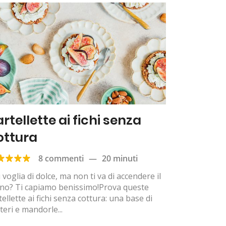
rtellette ai fichi senza
ottura
8 commenti
—
20 minuti
 voglia di dolce, ma non ti va di accendere il
rno? Ti capiamo benissimo!Prova queste
tellette ai fichi senza cottura: una base di
teri e mandorle...