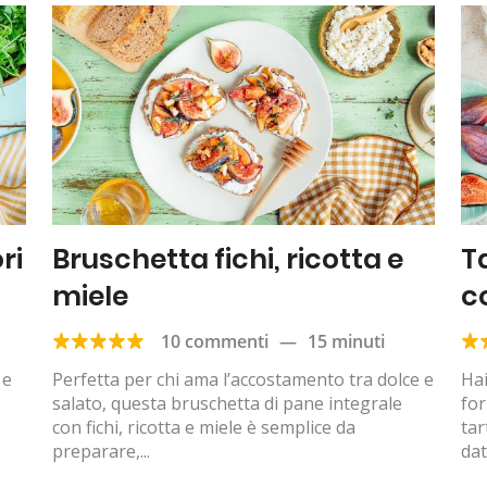
ri
Bruschetta fichi, ricotta e
Ta
miele
c
10 commenti
—
15 minuti
 e
Perfetta per chi ama l’accostamento tra dolce e
Hai
salato, questa bruschetta di pane integrale
fo
con fichi, ricotta e miele è semplice da
tar
preparare,...
dat