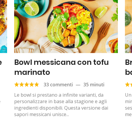
e
Bowl messicana con tofu
B
marinato
b
33 commenti
—
35 minuti
Le bowl si prestano a infinite varianti, da
Un 
e
personalizzare in base alla stagione e agli
min
ingredienti disponibili. Questa versione dai
se
sapori messicani unisce...
men