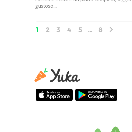
gustoso,...
1
2
3
4
5
…
8