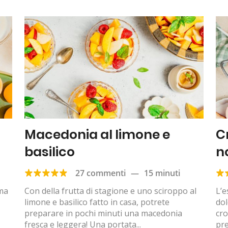
Macedonia al limone e
C
basilico
n
27 commenti
—
15 minuti
ema
Con della frutta di stagione e uno sciroppo al
L’e
limone e basilico fatto in casa, potrete
do
preparare in pochi minuti una macedonia
cro
fresca e leggera! Una portata...
pre