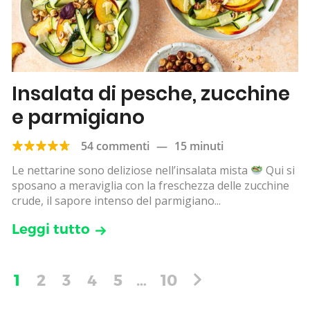
Insalata di pesche, zucchine
e parmigiano
54 commenti
—
15 minuti
Le nettarine sono deliziose nell’insalata mista
Qui si
sposano a meraviglia con la freschezza delle zucchine
crude, il sapore intenso del parmigiano...
Leggi tutto
1
2
3
4
5
…
10