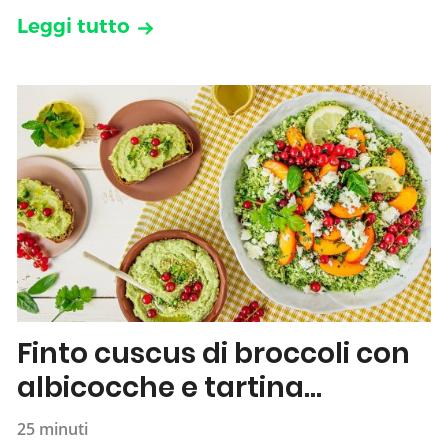
Leggi tutto
Finto cuscus di broccoli con
albicocche e tartina
all’hummus
25 minuti