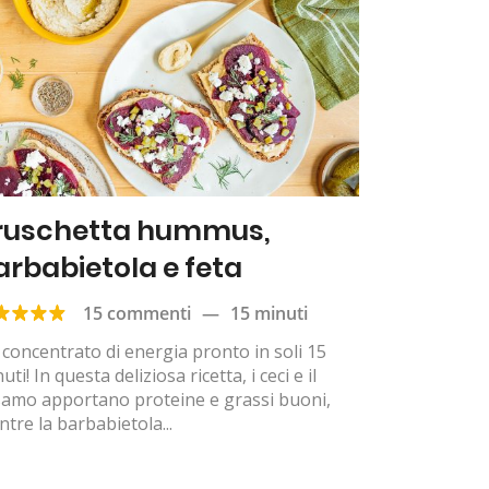
ruschetta hummus,
arbabietola e feta
15 commenti
—
15 minuti
concentrato di energia pronto in soli 15
uti! In questa deliziosa ricetta, i ceci e il
samo apportano proteine e grassi buoni,
tre la barbabietola...