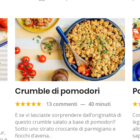
Crumble di pomodori
P
13 commenti
—
40 minuti
E se vi lasciaste sorprendere dall’originalità di
Cos
questo crumble salato a base di pomodori?
leg
Sotto uno strato croccante di parmigiano e
all
ur,
fiocchi d’avena...
sap
ro e