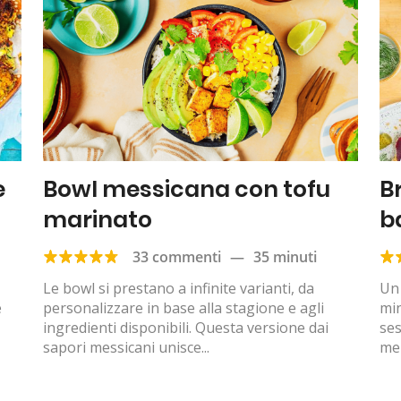
e
Bowl messicana con tofu
B
marinato
b
33 commenti
—
35 minuti
Le bowl si prestano a infinite varianti, da
Un 
e
personalizzare in base alla stagione e agli
min
ingredienti disponibili. Questa versione dai
se
sapori messicani unisce...
men