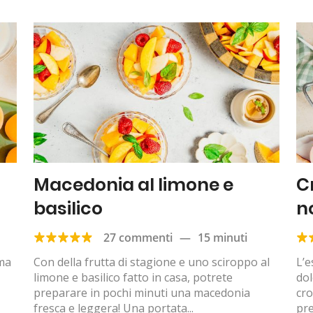
Macedonia al limone e
C
basilico
n
27 commenti
—
15 minuti
ema
Con della frutta di stagione e uno sciroppo al
L’e
limone e basilico fatto in casa, potrete
do
preparare in pochi minuti una macedonia
cro
fresca e leggera! Una portata...
pre