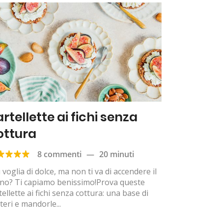
rtellette ai fichi senza
ottura
8 commenti
—
20 minuti
 voglia di dolce, ma non ti va di accendere il
rno? Ti capiamo benissimo!Prova queste
tellette ai fichi senza cottura: una base di
teri e mandorle...