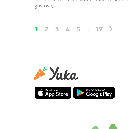
gustoso,...
1
2
3
4
5
…
17