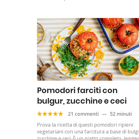
Pomodori farciti con
bulgur, zucchine e ceci
21 commenti
—
52 minuti
Prova la ricetta di questi pomodori ripieni
vegetariani con una farcitura a base di bulg
zucchine e ceci. È un piatto completo, legge