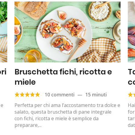
ri
Bruschetta fichi, ricotta e
Ta
miele
c
10 commenti
—
15 minuti
 e
Perfetta per chi ama l’accostamento tra dolce e
Hai
salato, questa bruschetta di pane integrale
fo
con fichi, ricotta e miele è semplice da
tar
preparare,...
dat