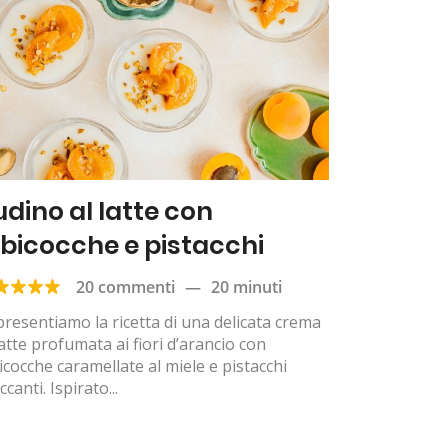
udino al latte con
lbicocche e pistacchi
20 commenti
—
20 minuti
presentiamo la ricetta di una delicata crema
latte profumata ai fiori d’arancio con
icocche caramellate al miele e pistacchi
ccanti. Ispirato...