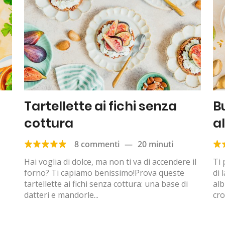
Tartellette ai fichi senza
B
cottura
a
8 commenti
—
20 minuti
Hai voglia di dolce, ma non ti va di accendere il
Ti 
forno? Ti capiamo benissimo!Prova queste
di 
tartellette ai fichi senza cottura: una base di
alb
datteri e mandorle...
cro