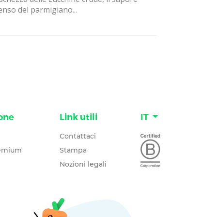
enso del parmigiano...
one
Link utili
IT
Contattaci
remium
Stampa
Nozioni legali