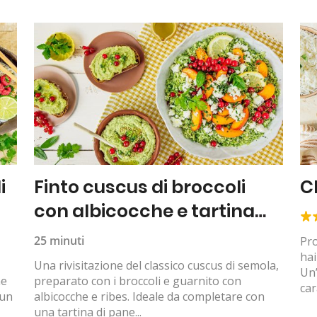
i
Finto cuscus di broccoli
C
con albicocche e tartina
all’hummus
25 minuti
Pro
hai
Una rivisitazione del classico cuscus di semola,
Un’
ne
preparato con i broccoli e guarnito con
car
 un
albicocche e ribes. Ideale da completare con
una tartina di pane...