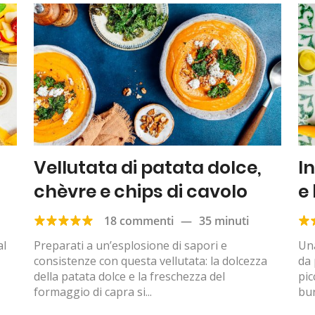
Vellutata di patata dolce,
I
chèvre e chips di cavolo
e
18 commenti
—
35 minuti
al
Preparati a un’esplosione di sapori e
Una
consistenze con questa vellutata: la dolcezza
da 
della patata dolce e la freschezza del
pic
formaggio di capra si...
bur