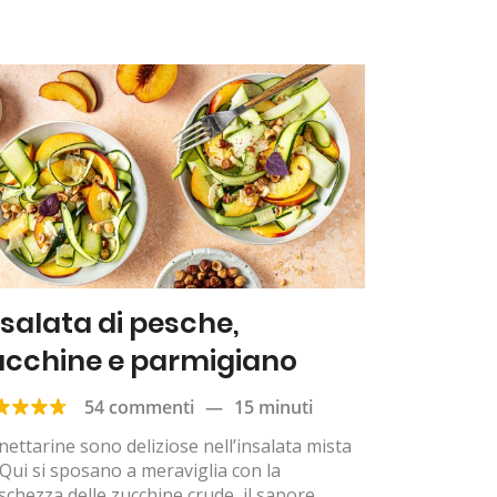
nsalata di pesche,
ucchine e parmigiano
54 commenti
—
15 minuti
nettarine sono deliziose nell’insalata mista
Qui si sposano a meraviglia con la
schezza delle zucchine crude, il sapore