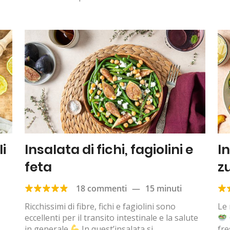
li
Insalata di fichi, fagiolini e
I
feta
z
18 commenti
—
15 minuti
Ricchissimi di fibre, fichi e fagiolini sono
Le 
eccellenti per il transito intestinale e la salute
in generale
In quest’insalata si
fre