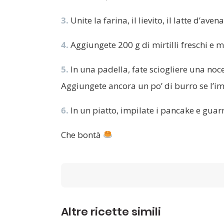
3.
Unite la farina, il lievito, il latte d’av
4.
Aggiungete 200 g di mirtilli freschi e m
5.
In una padella, fate sciogliere una noc
Aggiungete ancora un po’ di burro se l’im
6.
In un piatto, impilate i pancake e guarni
Che bontà
Altre ricette simili