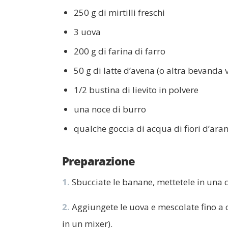
250 g di mirtilli freschi
3 uova
200 g di farina di farro
50 g di latte d’avena (o altra bevanda 
1/2 bustina di lievito in polvere
una noce di burro
qualche goccia di acqua di fiori d’aran
Preparazione
1.
Sbucciate le banane, mettetele in una c
2.
Aggiungete le uova e mescolate fino a o
in un mixer).