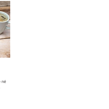
e né
n