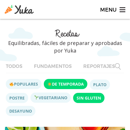
Recetas
Equilibradas, fáciles de preparar y aprobadas
por Yuka
TODOS
FUNDAMENTOS
REPORTAJES
F
POPULARES
DE TEMPORADA
PLATO
VEGETARIANO
POSTRE
SIN GLUTEN
DESAYUNO