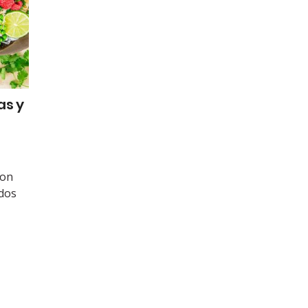
as y
con
ados