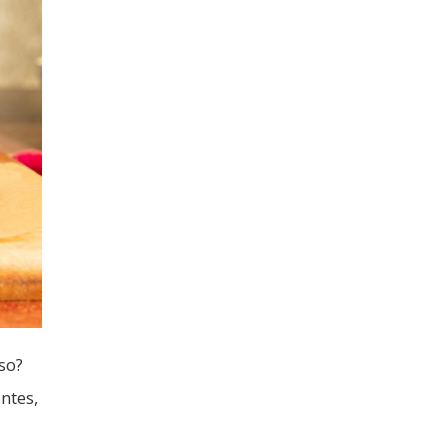
so?
ntes,