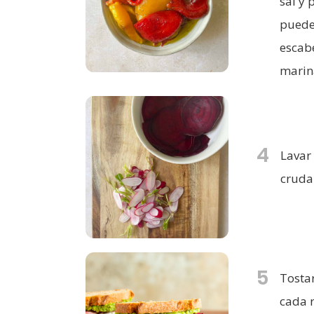
sal y 
puede
escab
marin
4
Lavar 
cruda.
5
Tosta
cada 