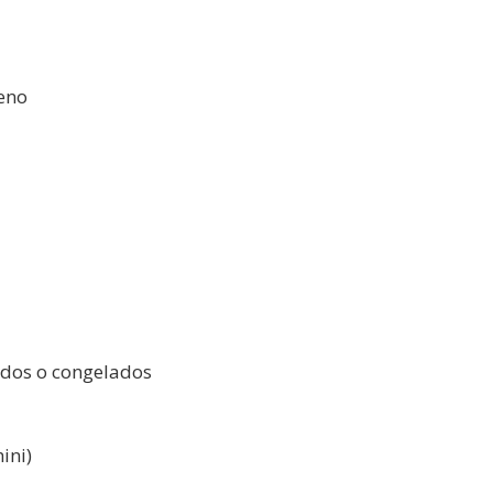
eno
ados o congelados
ini)