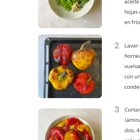
aceite
hojas 
en frío
2
Lavar 
hornea
vuelva
con un
conden
3
Cortar
lámina
dos, 4