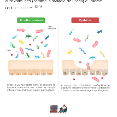
auto-immunes (comme la maladie de Crohn) ou même
43-49
certains cancers
.