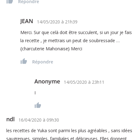
Répondre
JEAN
14/05/2020
à
21h39
Merci. Sur que celà doit être succulent, si un jour je fais
la recette , je mettrais un peut de soubressade …
{charcuterie Mahonaise} Merci
Répondre
Anonyme
14/05/2020
à
23h11
I
ndl
16/04/2020
à
09h30
les recettes de Yuka sont parmi les plus agréables , sans idées
saugrenues, simples, familiales et délicieuses. Elles donnent