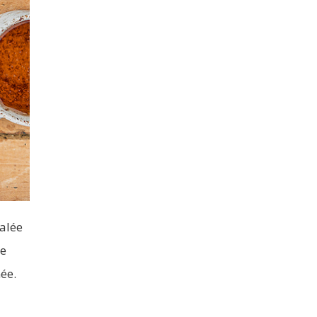
salée
ne
ée.