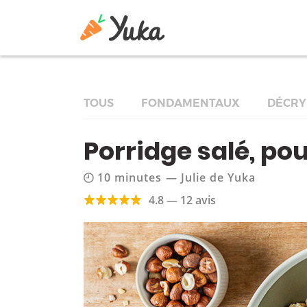
TOUS
FONDAMENTAUX
DÉCRY
Porridge salé, po
10 minutes
—
Julie de Yuka
4.8 — 12 avis