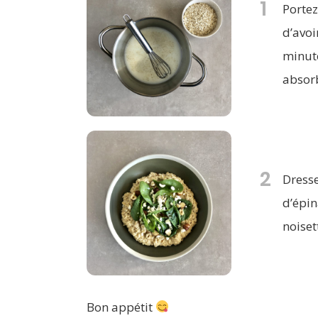
1
Portez
d’avoi
minute
absorb
2
Dresse
d’épin
noiset
Bon appétit