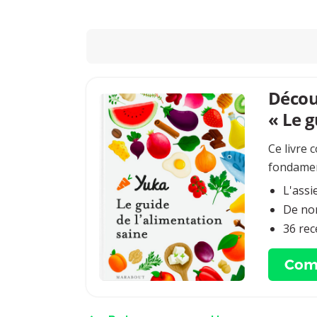
Découv
« Le g
Ce livre 
fondamen
L'assi
De nom
36 rec
Com