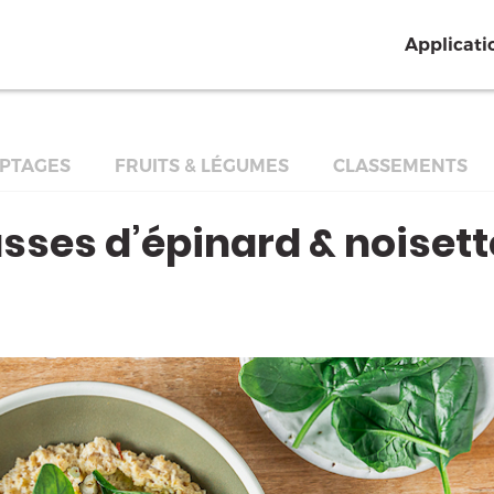
Applicati
PTAGES
FRUITS & LÉGUMES
CLASSEMENTS
usses d’épinard & noiset