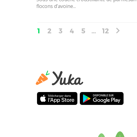
flocons d’avoine...
1
2
3
4
5
…
12