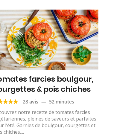
omates farcies boulgour,
ourgettes & pois chiches
28 avis
—
52 minutes
ouvrez notre recette de tomates farcies
étariennes, pleines de saveurs et parfaites
r l’été. Garnies de boulgour, courgettes et
s chiches,...