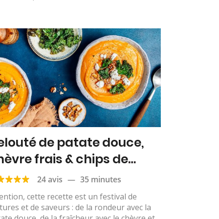
elouté de patate douce,
hèvre frais & chips de
hou kale
24 avis
—
35 minutes
ention, cette recette est un festival de
tures et de saveurs : de la rondeur avec la
ate douce, de la fraîcheur avec le chèvre et