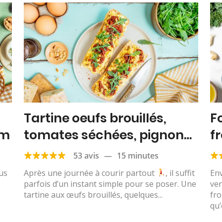
Tartine oeufs brouillés,
F
ym
tomates séchées, pignons
f
et roquette
53 avis
—
15 minutes
us
Après une journée à courir partout
, il suffit
Env
parfois d’un instant simple pour se poser. Une
ver
tartine aux œufs brouillés, quelques...
fr
qu’