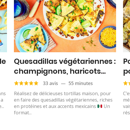
de
Quesadillas végétariennes :
Po
champignons, haricots
p
rouges, maïs & cheddar
&
33 avis
—
55 minutes
ans
Réalisez de délicieuses tortillas maison, pour
C’e
 a
en faire des quesadillas végétariennes, riches
mél
...
en protéines et aux accents mexicains
Un
vai
format...
rés