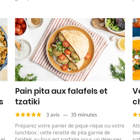
Pain pita aux falafels et
V
s
tzatiki
c
c
3 avis
—
35 minutes
Préparez votre panier de pique-nique ou votre
Att
?
lunchbox : cette recette de pita garnie de
tex
 et
falafels au four est parfaite pour un déjeuner
pat