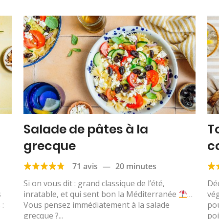
Salade de pâtes à la
T
grecque
c
71 avis
—
20 minutes
Si on vous dit : grand classique de l’été,
Déc
s
inratable, et qui sent bon la Méditerranée
…
vég
 :
Vous pensez immédiatement à la salade
pou
grecque ?...
poi