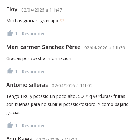
Eloy
02/04/2026
à
11h47
Muchas gracias, gran app
1
Responder
Mari carmen Sánchez Pérez
02/04/2026
à
11h36
Gracias por vuestra informacion
1
Responder
Antonio silleras
02/04/2026
à
11h02
Tengo ERC y potasio un poco alto, 5,2 * q verduras/ frutas
son buenas para no subir el potasio/fósforo. Y como bajarlo
gracias
1
Responder
Edu Kawa
02/04/2026
à
11h02