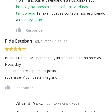
Hola Francisca, el calendario está disponible aquí:
https://yuka.io/es/calendario-frutas-verduras-
temporada/
También puedes contactarnos escribiendo
a
team@yuka.io
.
Responder
Fide Esteban
05/04/2024
à
16h16
Buenas tardes. Me parece muy interesante el tema recetas.
Noos doy
la quinta estrella por si es posible
superarse. Y con pasta integral?.
Responder
Alice di Yuka
22/04/2024
à
12h53