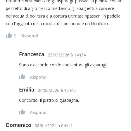
Proporrei di sbollentare gli asparagi, passarli in padella con un
pezzetto di aglio fresco mettendo gli spaghetti a cuocere
nell’acqua di bollitura e a cottura ultimata ripassarli in padella
con l’aggiunta della rucola, del pecorino e un filo d’olio.
5
Rispondi
Francesca
23/03/2026
à
14h34
Sono d’accordo con lo sbollentare gli asparagi
Rispondi
Emilia
04/06/2026
à
10h45
Concordo! Il piatto ci guadagna.
Rispondi
Domenico
08/04/2024
à
04h41