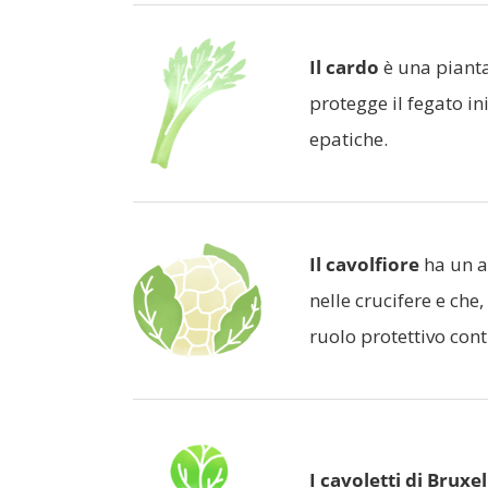
Il cardo
è una pianta
protegge il fegato in
epatiche.
Il cavolfiore
ha un a
nelle crucifere e che
ruolo protettivo cont
I cavoletti di Bruxel