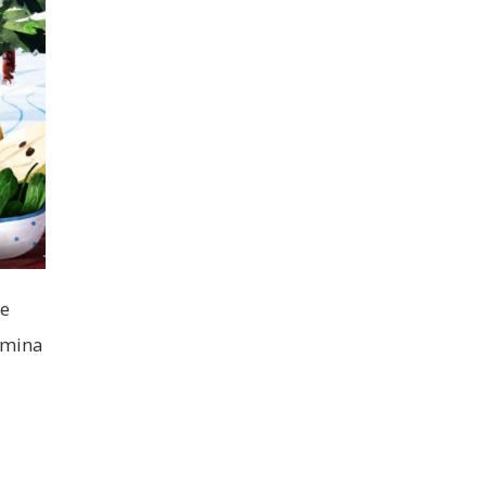
 e
tamina