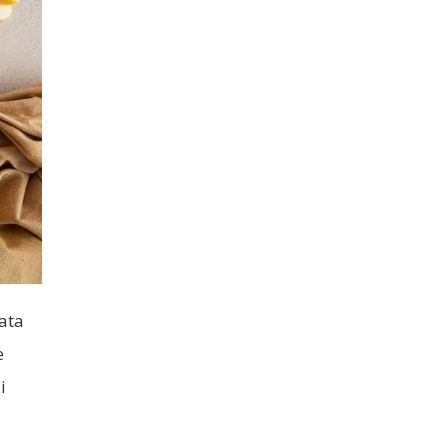
lata
e
i