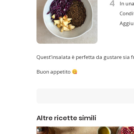
4
In una
Condit
Aggiu
Quest’insalata è perfetta da gustare sia f
Buon appetito
Altre ricette simili