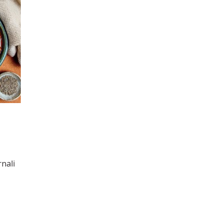
i
rnali