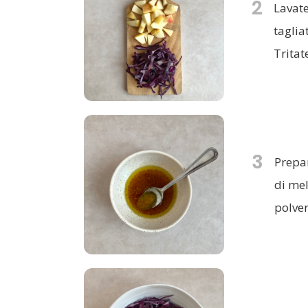
2
Lavate
taglia
Tritat
3
Prepar
di mel
polver