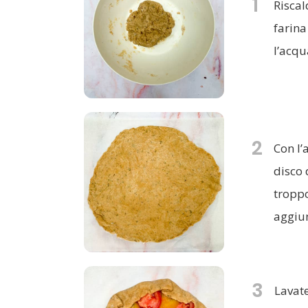
1
Riscal
farina
l’acqua
2
Con l’
disco 
troppo
aggiun
3
Lavate