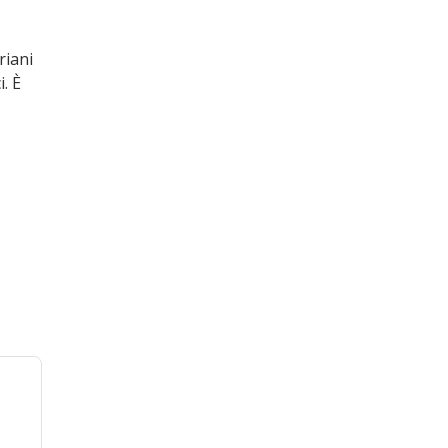
riani
. È