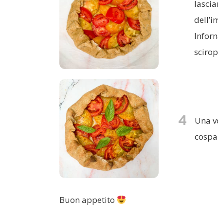
lascia
dell’
Inforn
scirop
4
Una vo
cospar
Buon appetito