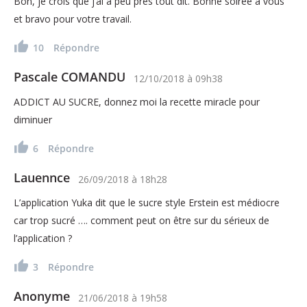
Bon, je crois que j’ai à peu près tout dit. Bonne soirée à vous
et bravo pour votre travail.
10
Répondre
Pascale COMANDU
12/10/2018
à
09h38
ADDICT AU SUCRE, donnez moi la recette miracle pour
diminuer
6
Répondre
Lauennce
26/09/2018
à
18h28
L’application Yuka dit que le sucre style Erstein est médiocre
car trop sucré …. comment peut on être sur du sérieux de
l’application ?
3
Répondre
Anonyme
21/06/2018
à
19h58