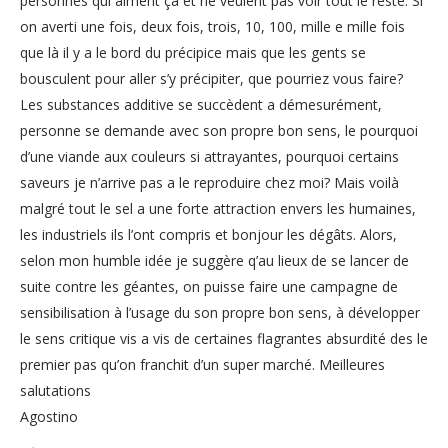
personnes qui aiment ça et ne veulent pas voir tout le reste. Si
on averti une fois, deux fois, trois, 10, 100, mille e mille fois
que là il y a le bord du précipice mais que les gents se
bousculent pour aller s’y précipiter, que pourriez vous faire?
Les substances additive se succèdent a démesurément,
personne se demande avec son propre bon sens, le pourquoi
d’une viande aux couleurs si attrayantes, pourquoi certains
saveurs je n’arrive pas a le reproduire chez moi? Mais voilà
malgré tout le sel a une forte attraction envers les humaines,
les industriels ils l’ont compris et bonjour les dégâts. Alors,
selon mon humble idée je suggère q’au lieux de se lancer de
suite contre les géantes, on puisse faire une campagne de
sensibilisation à l’usage du son propre bon sens, à développer
le sens critique vis a vis de certaines flagrantes absurdité des le
premier pas qu’on franchit d’un super marché. Meilleures
salutations
Agostino