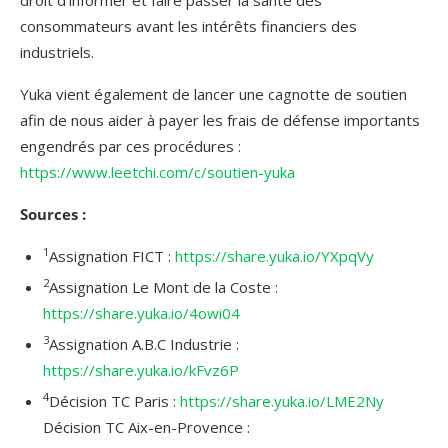
consommateurs avant les intérêts financiers des
industriels.
Yuka vient également de lancer une cagnotte de soutien
afin de nous aider à payer les frais de défense importants
engendrés par ces procédures :
https://www.leetchi.com/c/soutien-yuka
Sources :
1
Assignation FICT :
https://share.yuka.io/YXpqVy
2
Assignation Le Mont de la Coste :
https://share.yuka.io/4owi04
3
Assignation A.B.C Industrie :
https://share.yuka.io/kFvz6P
4
Décision TC Paris :
https://share.yuka.io/LME2Ny
Décision TC Aix-en-Provence :