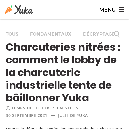
TOUS
FONDAMENTAUX
DÉCRYPTAGES
Charcuteries nitrées :
comment le lobby de
la charcuterie
industrielle tente de
bâillonner Yuka
TEMPS DE LECTURE : 9 MINUTES
—
30 SEPTEMBRE 2021
JULIE DE YUKA
Depuis le début de l’année, les industriels de la charcuterie