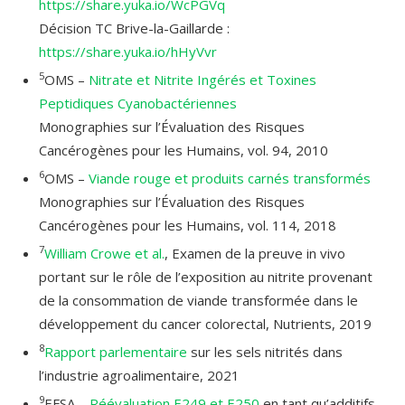
https://share.yuka.io/WcPGVq
Décision TC Brive-la-Gaillarde :
https://share.yuka.io/hHyVvr
5
OMS –
Nitrate et Nitrite Ingérés et Toxines
Peptidiques Cyanobactériennes
Monographies sur l’Évaluation des Risques
Cancérogènes pour les Humains, vol. 94, 2010
6
OMS –
Viande rouge et produits carnés transformés
Monographies sur l’Évaluation des Risques
Cancérogènes pour les Humains, vol. 114, 2018
7
William Crowe et al.
, Examen de la preuve in vivo
portant sur le rôle de l’exposition au nitrite provenant
de la consommation de viande transformée dans le
développement du cancer colorectal, Nutrients, 2019
8
Rapport parlementaire
sur les sels nitrités dans
l’industrie agroalimentaire, 2021
9
EFSA –
Réévaluation E249 et E250
en tant qu’additifs