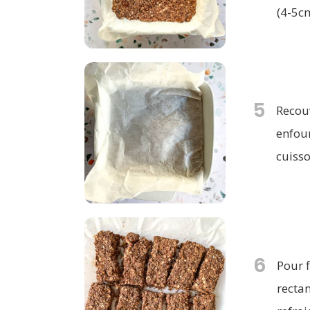
(4-5cm
5
Recouv
enfou
cuisso
6
Pour f
rectan