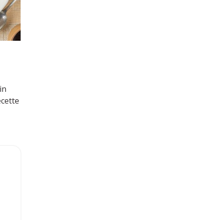
in
ecette