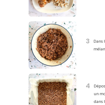
3
Dans l
mélan
4
Dépos
un mo
dans 