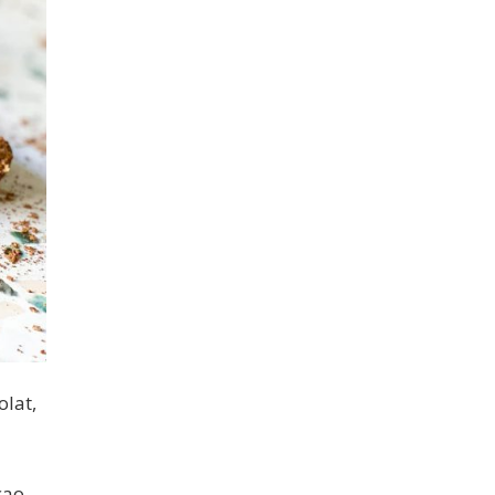
olat,
cao