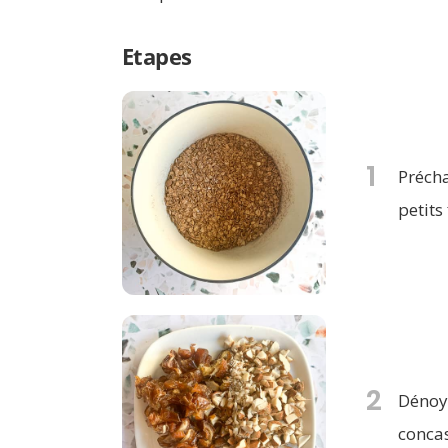
Etapes
1
Précha
petits
2
Dénoya
concas