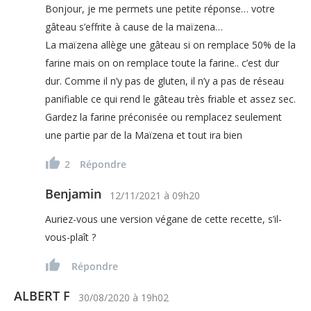
Bonjour, je me permets une petite réponse… votre
gâteau s’effrite à cause de la maïzena…
La maïzena allège une gâteau si on remplace 50% de la
farine mais on on remplace toute la farine.. c’est dur
dur. Comme il n’y pas de gluten, il n’y a pas de réseau
panifiable ce qui rend le gâteau très friable et assez sec.
Gardez la farine préconisée ou remplacez seulement
une partie par de la Maïzena et tout ira bien
2
Répondre
Benjamin
12/11/2021
à
09h20
Auriez-vous une version végane de cette recette, s’il-
vous-plaît ?
Répondre
ALBERT F
30/08/2020
à
19h02