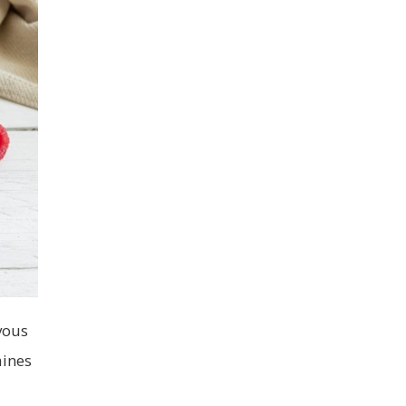
vous
aines