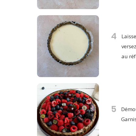
4
Laiss
verse
au réf
5
Démoul
Garnis