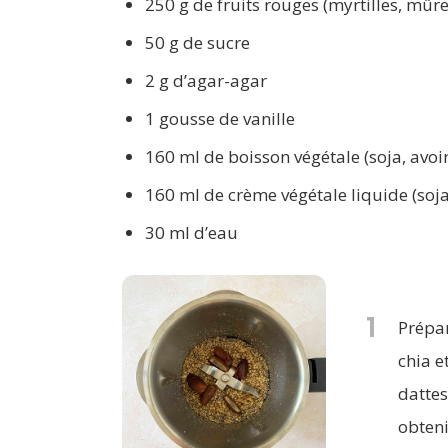
250 g de fruits rouges (myrtilles, mûr
50 g de sucre
2 g d’agar-agar
1 gousse de vanille
160 ml de boisson végétale (soja, avoi
160 ml de crème végétale liquide (soja
30 ml d’eau
1
Prépar
chia e
dattes
obten