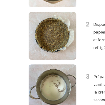
2
Dispos
papier
et for
réfrig
3
Prépar
vanill
la crè
secon